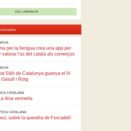
COL·LABORA-HI
acionades
ENGUA
ma per la llengua crea una app per
r valorar l'ús del català als comerços
ENGUA
at Sikh de Catalunya guanya el IV
 Gasull i Roig
ÍTICA CATALANA
La línia vermella
LÍTICA CATALANA
ez, sobre la querella de Forcadell:
a