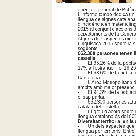
directora general de Políti
L'Informe també dedica un ap
llengua de signes catalana 
d'incidència en matèria ling
2015 al conjunt d'accions d
departaments de la Generali
Alguns dels aspectes més d
Lingüística 2015 sobre la s
següents:
662.300 persones tenen lle
castellà
- El 35,26% de la poblaci
17% a l'estranger i el 18,26
- El 63,6% de la població
Barcelona.
- L'Àrea Metropolitana de
àmbits amb major presènci
- El 94,3% de la població 
el sap parlar.
- 662.300 persones adultes
català i del castellà.
- El grau d'acord sobre la u
llengua catalana és del 80
Diversitat territorial en l
- Un dels aspectes que mos
llengua per territoris. Entr
més poblades de Catalunya,