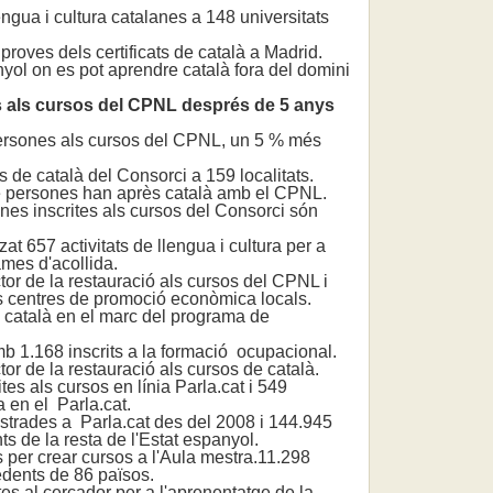
gua i cultura catalanes a 148 universitats
ves dels certificats de català a Madrid.
yol on es pot aprendre català fora del domini
ts als cursos del CPNL després de 5 anys
rsones als cursos del CPNL, un 5 % més
de català del Consorci a 159 localitats.
 persones han après català amb el CPNL.
s inscrites als cursos del Consorci són
 657 activitats de llengua i cultura per a
mes d'acollida.
r de la restauració als cursos del CPNL i
s centres de promoció econòmica locals.
català en el marc del programa de
 1.168 inscrits a la formació ocupacional.
 de la restauració als cursos de català.
s als cursos en línia Parla.cat i 549
a en el Parla.cat.
rades a Parla.cat des del 2008 i 144.945
nts de la resta de l'Estat espanyol.
per crear cursos a l'Aula mestra.11.298
edents de 86 països.
 al cercador per a l'aprenentatge de la