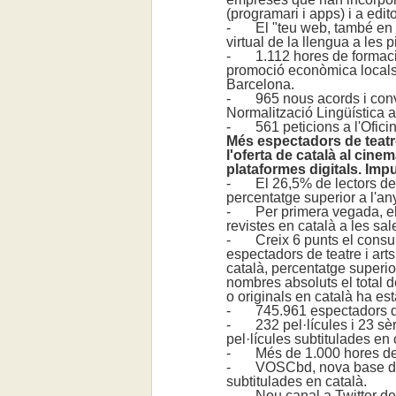
(programari i apps) i a edito
- El "teu web, també en c
virtual de la llengua a les 
- 1.112 hores de formació 
promoció econòmica locals 
Barcelona.
- 965 nous acords i conve
Normalització Lingüística 
- 561 peticions a l'Oficin
Més espectadors de teatre 
l'oferta de català al cin
plataformes digitals. Impu
- El 26,5% de lectors de ll
percentatge superior a l'an
- Per primera vegada, el p
revistes en català a les sa
- Creix 6 punts el consum
espectadors de teatre i art
català, percentatge superio
nombres absoluts el total 
o originals en català ha es
- 745.961 espectadors de
- 232 pel·lícules i 23 sèr
pel·lícules subtitulades en
- Més de 1.000 hores de 
- VOSCbd, nova base de d
subtitulades en català.
- Nou canal a Twitter de