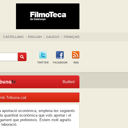
CASTELLANO
|
ENGLISH
|
GALEGO
|
FRANÇAIS
Butlletí
mb Tribuna.cat
na aportació econòmica, emplena les següents
la quantitat econòmica que vols aportar i el
ament que prefereixis. Estem molt agraïts
l·laboració.