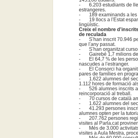
- 6.203 estudiants de llen
estrangeres.
- 189 examinands a les pro
- 19 llocs a l'Estat espan
lingüístic.
Creix el nombre d'inscri
de reculada
- S'han inscrit 70.946 pe
que l'any passat.
- S'han organitzat cursos 
- Gairebé 1,7 milions de
- El 64,7 % de les persone
nascudes a l'estranger.
- El Consorci ha organitzat
pares de famílies en progra
- 1.622 alumnes del secto
1.112 hores de formació al
- 526 alumnes inscrits a 
reincorporació al treball.
- 70 cursos de català amb
- 1.622 alumnes del sector
- 41.293 persones inscrite
alumnes opten per la tutori
- 207.762 persones regist
visites al Parla.cat provine
- Més de 3.000 activitats 
visites a Aula Mestra, proc
- Més de 60.000 consultes