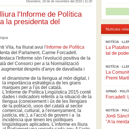
Divendres, 18 de de novembre del 2016 | 11:20
lliura l'Informe de Política
a la presidenta del
Notícies rel
engua
NOTÍCIA · LL
i Vila, ha lliurat avui l
'Informe de Política
La Platafor
denta del Parlament, Carme Forcadell.
tal de pode
staca l'Informe són l'evolució positiva de la
talà del Consorci per a la Normalització
NOTÍCIA · LL
 augmentat després d'anys de davallada i
La Comunit
Premi Martí
el dinamisme de la llengua al món digital, i
la importància estratègica de les grans
marques per a l'ús del català.
L'Informe de Política Lingüística 2015 conté
OPINIÓ · POL
dades i indicadors referits a la situació de la
Forcadell: 
llengua (coneixement i ús de les llengües
de la població, usos del català al sector
comercial, cultural, a l'ensenyament, la
NOTÍCIA · PO
justícia, etc.), a l'acció de govern i a la
Jordi Sànch
incidència que tenen les polítiques
"A la merd
lingüístiques aplicades. L'informe es lliura
al Parlament una vegada cada any. A l'acte