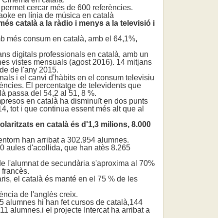
permet cercar més de 600 referències.
oke en línia de música en català
s català a la ràdio i menys a la televisió i
b més consum en català, amb el 64,1%,
s digitals professionals en català, amb un
nes vistes mensuals (agost 2016). 14 mitjans
de de l'any 2015.
ls i el canvi d'hàbits en el consum televisiu
ències. El percentatge de televidents que
à passa del 54,2 al 51, 8 %.
resos en català ha disminuït en dos punts
4, tot i que continua essent més alt que al
aritzats en català és d'1,3 milions, 8.000
ntorn han arribat a 302.954 alumnes.
 aules d'acollida, que han atès 8.265
 l'alumnat de secundària s'aproxima al 70%
 francès.
is, el català és manté en el 75 % de les
cia de l'anglès creix.
5 alumnes hi han fet cursos de català,144
1 alumnes.i el projecte Intercat ha arribat a