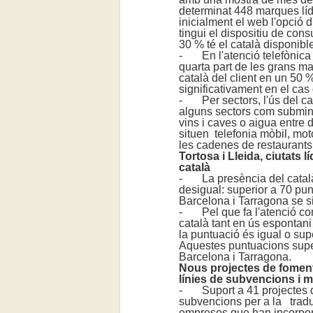
determinat 448 marques líd
inicialment el web l'opció
tingui el dispositiu de cons
30 % té el català disponibl
- En l'atenció telefònica e
quarta part de les grans ma
català del client en un 50
significativament en el cas
- Per sectors, l'ús del cata
alguns sectors com subminis
vins i caves o aigua entre d
situen telefonia mòbil, moto
les cadenes de restaurants 
Tortosa i Lleida, ciutats l
català
- La presència del català e
desigual: superior a 70 pun
Barcelona i Tarragona se si
- Pel que fa l'atenció com
català tant en ús espontani
la puntuació és igual o su
Aquestes puntuacions supe
Barcelona i Tarragona.
Nous projectes de foment 
línies de subvencions i m
- Suport a 41 projectes d'
subvencions per a la traduc
empreses que han incorpora