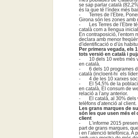
se sap parlar català (82,2
és la que té l'índex més ba
- Terres de l'Ebre, Ponent,
Girona són les zones amb 
- Les Terres de l'Ebre té 
català com a llengua inicial,
En contraposició, l'entorn 
declara amb menor freqüènci
d'identificació o d'ús habitu
Per primera vegada, els 
tots versió en català i pu
- 10 dels 10 webs més vis
en català.
- 6 dels 10 programes de
català (incloent-hi els lí
- 4 de les 10 xarxes soci
- El 54,5% de la població 
en català, El consum de we
relació a l'any anterior.
- El català, al 30% dels 
telèfons d'atenció al client.
Les grans marques de subm
són les que usen més el ca
client
- L'informe 2015 presenta 
part de grans marques, qu
i en l'atenció telefònica. A
amb una mostra de més de 