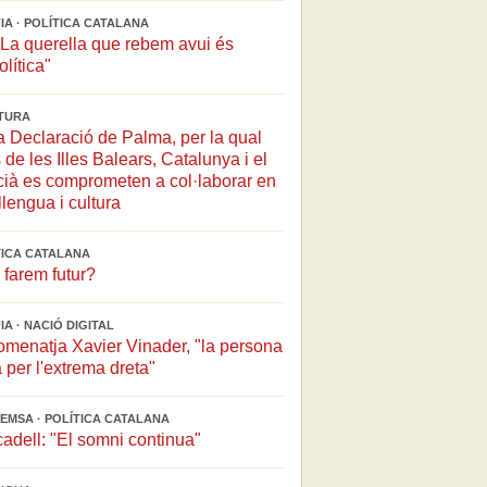
A · POLÍTICA CATALANA
"La querella que rebem avui és
lítica"
LTURA
 Declaració de Palma, per la qual
 de les Illes Balears, Catalunya i el
cià es comprometen a col·laborar en
llengua i cultura
ÍTICA CATALANA
farem futur?
A · NACIÓ DIGITAL
omenatja Xavier Vinader, "la persona
per l'extrema dreta"
EMSA · POLÍTICA CATALANA
dell: "El somni continua"