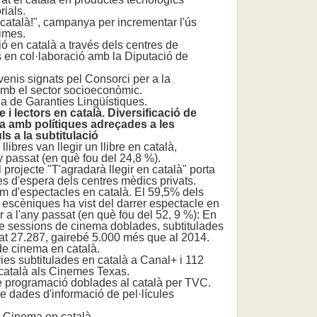
rials.
atalà!", campanya per incrementar l'ús
pimes.
en català a través dels centres de
en col·laboració amb la Diputació de
nis signats pel Consorci per a la
amb el sector socioeconòmic.
a de Garanties Lingüístiques.
i lectors en català. Diversificació de
ema amb polítiques adreçades a les
ls a la subtitulació
ibres van llegir un llibre en català,
y passat (en què fou del 24,8 %).
rojecte "T'agradarà llegir en català" porta
les d'espera dels centres mèdics privats.
 d'espectacles en català. El 59,5% dels
s escèniques ha vist del darrer espectacle en
r a l'any passat (en què fou del 52, 9 %): En
de sessions de cinema doblades, subtitulades
tat 27.287, gairebé 5.000 més que al 2014.
 cinema en català.
ies subtitulades en català a Canal+ i 112
 català als Cinemes Texas.
programació doblades al català per TVC.
ades d'informació de pel·lícules
 Cinema en català.