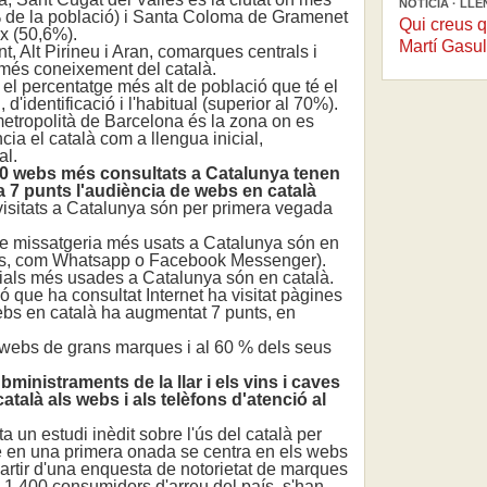
NOTÍCIA · LL
% de la població) i Santa Coloma de Gramenet
Qui creus q
ix (50,6%).
Martí Gasul
 Alt Pirineu i Aran, comarques centrals i
més coneixement del català.
el percentatge més alt de població que té el
 d'identificació i l'habitual (superior al 70%).
metropolità de Barcelona és la zona on es
a el català com a llengua inicial,
al.
10 webs més consultats a Catalunya tenen
ja 7 punts l'audiència de webs en català
itats a Catalunya són per primera vegada
 missatgeria més usats a Catalunya són en
ders, com Whatsapp o Facebook Messenger).
als més usades a Catalunya són en català.
que ha consultat Internet ha visitat pàgines
bs en català ha augmentat 7 punts, en
webs de grans marques i al 60 % dels seus
inistraments de la llar i els vins i caves
talà als webs i als telèfons d'atenció al
un estudi inèdit sobre l'ús del català per
e en una primera onada se centra en els webs
 partir d'una enquesta de notorietat de marques
1.400 consumidors d'arreu del país, s'han