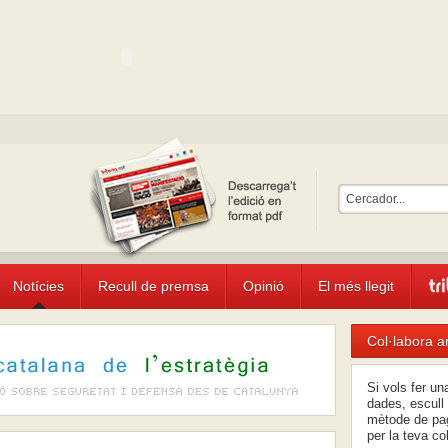
Notícies
Recull de premsa
Opinió
El més llegit
Col·labora a
Si vols fer u
dades, escull 
mètode de pag
per la teva co