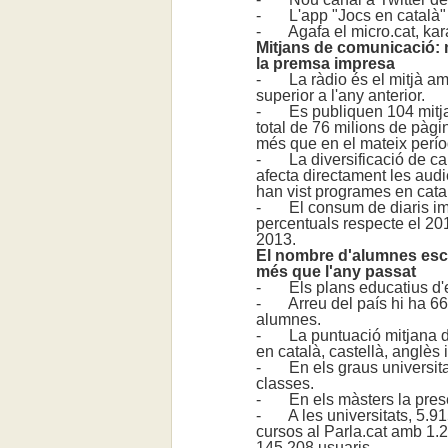
- L'app "Jocs en català" 
- Agafa el micro.cat, kara
Mitjans de comunicació: mé
la premsa impresa
- La ràdio és el mitjà am
superior a l'any anterior.
- Es publiquen 104 mitjan
total de 76 milions de pàgi
més que en el mateix perío
- La diversificació de cana
afecta directament les audi
han vist programes en catal
- El consum de diaris imp
percentuals respecte el 201
2013.
El nombre d'alumnes escol
més que l'any passat
- Els plans educatius d'e
- Arreu del país hi ha 660
alumnes.
- La puntuació mitjana de
en català, castellà, anglès i
- En els graus universitar
classes.
- En els màsters la presèn
- A les universitats, 5.91
cursos al Parla.cat amb 1.21
145.208 usuaris.