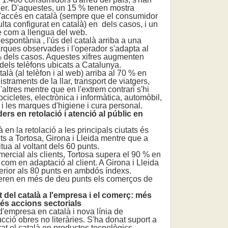
er. D'aquestes, un 15 % tenen mostra
 d'accés en català (sempre que el consumidor
ulta configurat en català) en dels casos, i un
e com a llengua del web.
spontània , l'ús del català arriba a una
rques observades i l'operador s'adapta al
 % dels casos. Aquestes xifres augmenten
 dels telèfons ubicats a Catalunya.
là (al telèfon i al web) arriba al 70 % en
traments de la llar, transport de viatgers,
'altres mentre que en l'extrem contrari s'hi
cicletes, electrònica i informàtica, automòbil,
i les marques d'higiene i cura personal.
íders en retolació i atenció al públic en
n la retolació a les principals ciutats és
ts a Tortosa, Girona i Lleida mentre que a
tua al voltant dels 60 punts.
ercial als clients, Tortosa supera el 90 % en
 com en adaptació al client. A Girona i Lleida
perior als 80 punts en ambdós índexs.
ren en més de deu punts els comerços de
del català a l'empresa i el comerç: més
és accions sectorials
empresa en català i nova línia de
ció obres no literàries. S'ha donat suport a
t el català en productes tecnològics