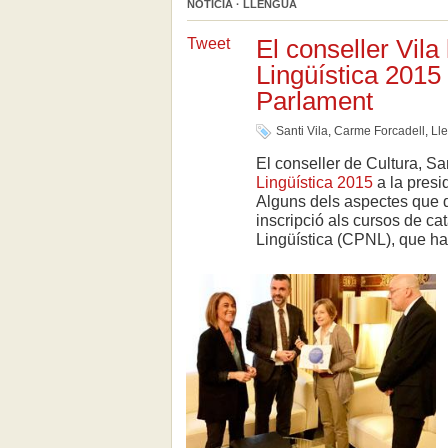
NOTÍCIA · LLENGUA
El conseller Vila 
Tweet
Lingüística 2015 
Parlament
Santi Vila
,
Carme Forcadell
,
Ll
El conseller de Cultura, Sant
Lingüística 2015
a la presi
Alguns dels aspectes que de
inscripció als cursos de ca
Lingüística (CPNL), que ha