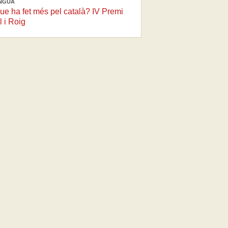
ENGUA
ue ha fet més pel català? IV Premi
l i Roig