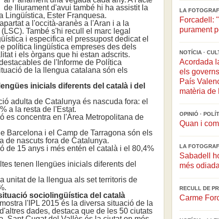
de lliurament d'avui també hi ha assistit la
LA FOTOGRAFI
ca Lingüística, Ester Franquesa.
Forcadell: 
artat a l'occità-aranès a l'Aran i a la
purament po
(LSC). També s'hi recull el marc legal
üística i especifica el pressupost dedicat el
e política lingüística empreses des dels
NOTÍCIA · CU
tat i els òrgans que hi estan adscrits.
Acordada la
estacables de l'Informe de Política
ituació de la llengua catalana són els
els governs
País Valen
ngües inicials diferents del català i del
matèria de 
ó adulta de Catalunya és nascuda fora: el
% a la resta de l'Estat.
OPINIÓ · POL
 es concentra en l'Àrea Metropolitana de
Quan i com 
 Barcelona i el Camp de Tarragona són els
a de nascuts fora de Catalunya.
LA FOTOGRAFI
de 15 anys i més entén el català i el 80,4%
Sabadell h
 tenen llengües inicials diferents del
més odiada 
nitat de la llengua als set territoris de
%.
RECULL DE PR
a situació sociolingüística del català
Carme Forca
tra l'IPL 2015 és la diversa situació de la
e d'altres dades, destaca que de les 50 ciutats
 Sant Cugat del Vallès és la ciutat on més