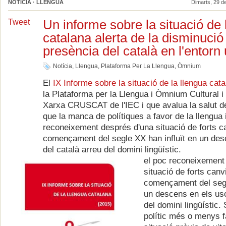
NOTÍCIA · LLENGUA
Dimarts, 29 d
Un informe sobre la situació de 
Tweet
catalana alerta de la disminució
presència del català en l'entorn 
Notícia
,
Llengua
,
Plataforma Per La Llengua
,
Òmnium
El
IX Informe sobre la situació de la llengua cat
la Plataforma per la Llengua i Òmnium Cultural i
Xarxa CRUSCAT de l'IEC i que avalua la salut de
que la manca de polítiques a favor de la llengua 
reconeixement després d'una situació de forts c
començament del segle XX han influït en un des
del català arreu del domini lingüístic.
el poc reconeixement
situació de forts can
començament del segl
un descens en els uso
del domini lingüístic.
polític més o menys f