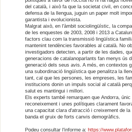
polítiques a favor de l'occità no hi ha hagut nove
del català, i això fa que la societat civil, en conc
defensa de la llengua, juguin un paper molt impor
garantista i evolucionista.
Malgrat això, en l'àmbit sociolingüístic, la compa
de les enquestes de 2003, 2008 i 2013 a Catalu
factors clau com la transmissió lingüística famil
mantenint tendències favorables al català. No ob
investigadors detecten, a partir de les dades, q
generacions de catalanoparlants fan menys ús de
generació dels seus avis. A més, en contextos g
una subordinació lingüística que penalitza la lle
tant, cal que les persones, les empreses, les fam
institucions donin un impuls social al català per
salut es mantingui i millori.
Els experts també remarquen que Andorra, únic t
reconeixement i unes polítiques clarament favor
una capacitat clara d'atracció i creixement de la
banda el gruix de forts canvis demogràfics.
Podeu consultar l'informe a:
https://www.platafo