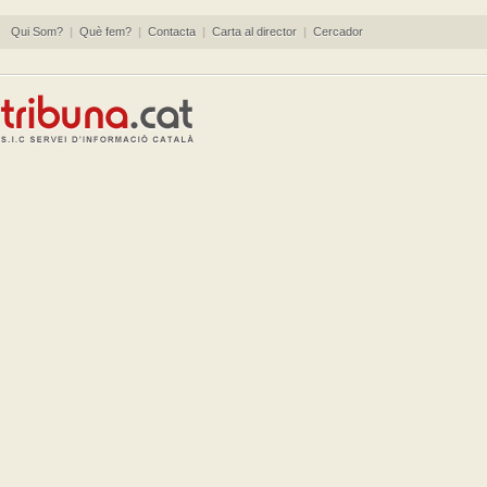
Qui Som?
|
Què fem?
|
Contacta
|
Carta al director
|
Cercador