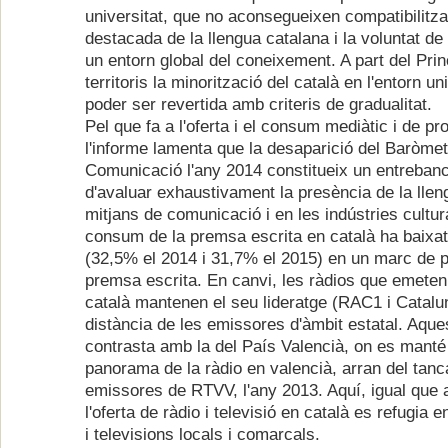
universitat, que no aconsegueixen compatibilitza
destacada de la llengua catalana i la voluntat de
un entorn global del coneixement. A part del Princ
territoris la minorització del català en l'entorn un
poder ser revertida amb criteris de gradualitat.
Pel que fa a l'oferta i el consum mediàtic i de pr
l'informe lamenta que la desaparició del Baròmet
Comunicació l'any 2014 constitueix un entrebanc 
d'avaluar exhaustivament la presència de la llen
mitjans de comunicació i en les indústries cultur
consum de la premsa escrita en català ha baixa
(32,5% el 2014 i 31,7% el 2015) en un marc de p
premsa escrita. En canvi, les ràdios que emete
català mantenen el seu lideratge (RAC1 i Catalu
distància de les emissores d'àmbit estatal. Aque
contrasta amb la del País Valencià, on es manté 
panorama de la ràdio en valencià, arran del tan
emissores de RTVV, l'any 2013. Aquí, igual que a
l'oferta de ràdio i televisió en català es refugia
i televisions locals i comarcals.