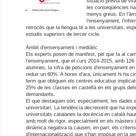
situació prèvia de vita
les conseqüències ha
menys greus. En l'àm
l'ensenyament, l'info
retrocés que la llengua té a les universitats, es
estudis superiors de tercer cicle.
Àmbit d'ensenyament i mediàtic
Els experts posen de manifest, pel que fa al ca
l'ensenyament, que el curs 2014-2015, amb 126 f
alumnes, la xifra de peticions d'ensenyament en 
reduir un 60%. A hores d'ara, únicament hi ha ci
ferm que obliguen els centres educatius implicat
25% de les classes en castellà en els grups dels 
demandants.
El que destaquen són, especialment, les dades e
universitari. La tendència decreixent que ha exp
universitats catalanes la docència en català hau
amb molt de rigor, especialment en els màsters 
dinàmica negativa la causen, en part, els criteri
d'internacionalització que s'han imposat en la ges