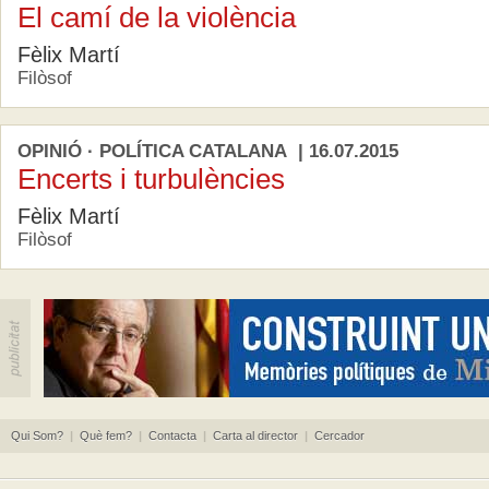
El camí de la violència
Fèlix Martí
Filòsof
OPINIÓ · POLÍTICA CATALANA | 16.07.2015
Encerts i turbulències
Fèlix Martí
Filòsof
Qui Som?
|
Què fem?
|
Contacta
|
Carta al director
|
Cercador