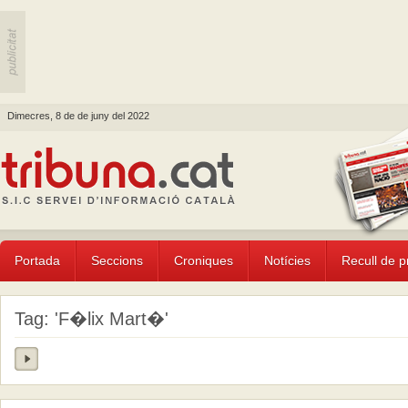
Dimecres, 8 de de juny del 2022
Portada
Seccions
Croniques
Notícies
Recull de 
Tag: 'F�lix Mart�'